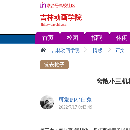
吉林动画学院
jldhxy.uncuid.com
首页
校园
招聘
休闲
吉林动画学院
情感
正文
发表帖子
离散小三机
可爱的小白兔
2022/7/17 0:43:49