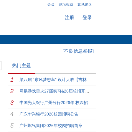
会员
论坛帮助
意见建议
注册
登录
[不良信息举报]
热门主题
第八届 “东风梦想车” 设计大赛【吉林大学】专场来啦！
网易游戏雷火27届实习&26届校招开启！
中国光大银行广州分行2026年 校园招聘启事
广东华兴银行2026校园招聘公告
广州燃气集团2026年校园招聘简章