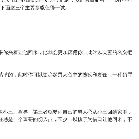
到丈夫出轨不知道如何处理，此时，我们希望能有一个对付小三
?下面这三个主要步骤值得一试。
果你哭着让他回来，他就会更加厌倦你，此时以夫妻的名义把
。
感情的，此时你可以更唤起男人心中的愧疚和责任，一种负罪
退小三、离异、第三者就要让自己的男人心从小三回到家里，
任感是一个重要的切入点，至少，以孩子为借口让他回来，不