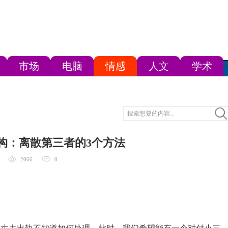
市场
电脑
情感
人文
学术
构：离散第三者的3个方法
2066
0