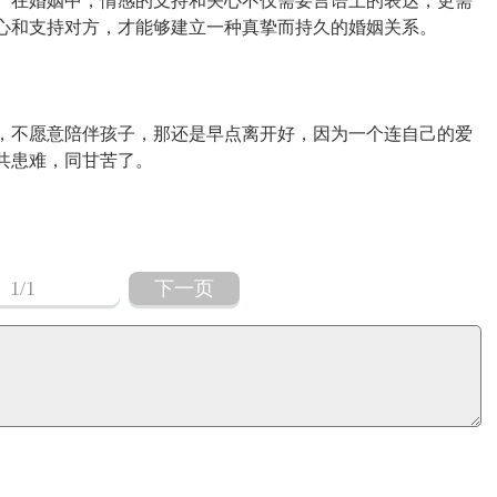
。在婚姻中，情感的支持和关心不仅需要言语上的表达，更需
心和支持对方，才能够建立一种真挚而持久的婚姻关系。
，不愿意陪伴孩子，那还是早点离开好，因为一个连自己的爱
共患难，同甘苦了。
1
/1
下一页