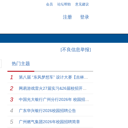
会员
论坛帮助
意见建议
注册
登录
[不良信息举报]
热门主题
第八届 “东风梦想车” 设计大赛【吉林大学】专场来啦！
网易游戏雷火27届实习&26届校招开启！
中国光大银行广州分行2026年 校园招聘启事
广东华兴银行2026校园招聘公告
广州燃气集团2026年校园招聘简章