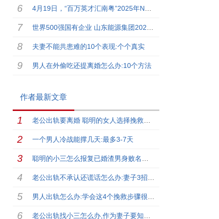
4月19日，“百万英才汇南粤”2025年N城联动春季招聘活动（北京站）在中关村国际创新中心等你来
世界500强国有企业 山东能源集团2025年高层次人才校园招...
夫妻不能共患难的10个表现:个个真实
男人在外偷吃还提离婚怎么办:10个方法
作者最新文章
老公出轨要离婚 聪明的女人选择挽救婚姻
一个男人冷战能撑几天:最多3-7天
聪明的小三怎么报复已婚渣男身败名裂【有效版】
老公出轨不承认还谎话怎么办:妻子3招应对
男人出轨怎么办:学会这4个挽救步骤很重要
老公出轨找小三怎么办,作为妻子要知道4件事