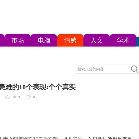
市场
电脑
情感
人文
学术
患难的10个表现:个个真实
2819
0