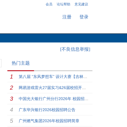
会员
论坛帮助
意见建议
注册
登录
[不良信息举报]
热门主题
第八届 “东风梦想车” 设计大赛【吉林大学】专场来啦！
网易游戏雷火27届实习&26届校招开启！
中国光大银行广州分行2026年 校园招聘启事
广东华兴银行2026校园招聘公告
广州燃气集团2026年校园招聘简章