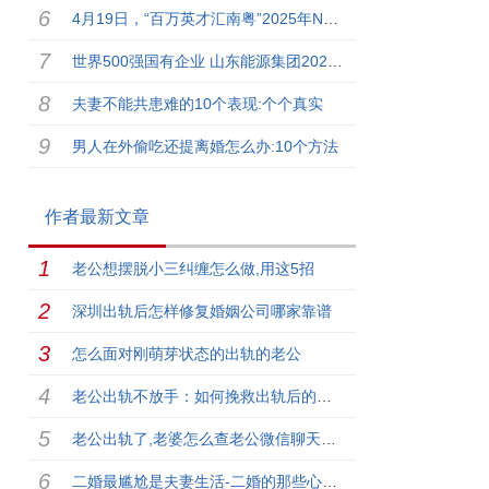
4月19日，“百万英才汇南粤”2025年N城联动春季招聘活动（北京站）在中关村国际创新中心等你来
世界500强国有企业 山东能源集团2025年高层次人才校园招...
夫妻不能共患难的10个表现:个个真实
男人在外偷吃还提离婚怎么办:10个方法
作者最新文章
老公想摆脱小三纠缠怎么做,用这5招
深圳出轨后怎样修复婚姻公司哪家靠谱
怎么面对刚萌芽状态的出轨的老公
老公出轨不放手：如何挽救出轨后的男人【妻子版】
老公出轨了,老婆怎么查老公微信聊天记录
二婚最尴尬是夫妻生活-二婚的那些心酸事